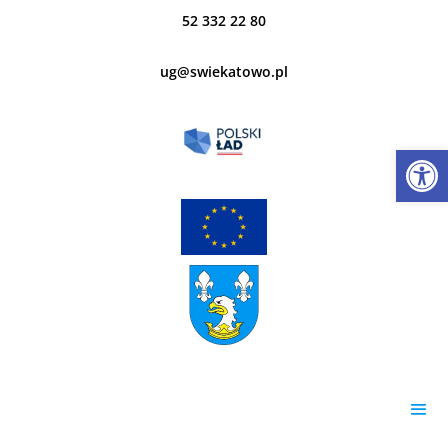
52 332 22 80
ug@swiekatowo.pl
Open