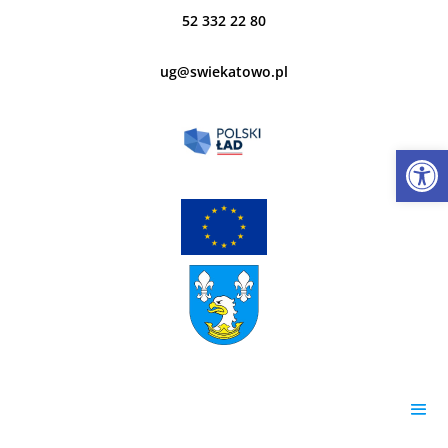
52 332 22 80
ug@swiekatowo.pl
Open