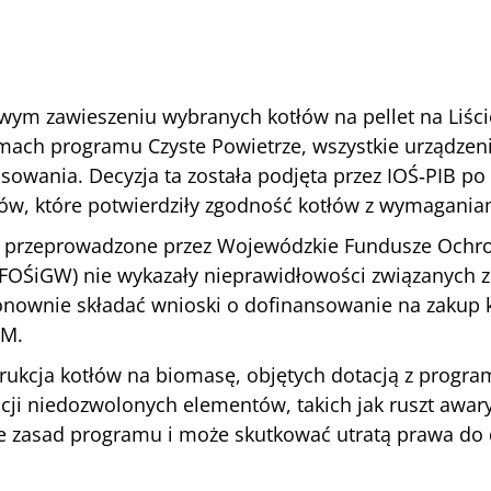
wym zawieszeniu wybranych kotłów na pellet na
Liśc
mach programu Czyste Powietrze, wszystkie urządzen
owania. Decyzja ta została podjęta przez IOŚ‐PIB p
ów, które potwierdziły zgodność kotłów z wymagani
 przeprowadzone przez
Wojewódzkie Fundusze Ochro
WFOŚiGW)
nie wykazały nieprawidłowości związanych z
ownie składać wnioski o dofinansowanie na zakup ko
UM
.
ukcja kotłów na biomasę, objętych dotacją z program
cji niedozwolonych elementów, takich jak ruszt awary
ie zasad programu i może skutkować utratą prawa do