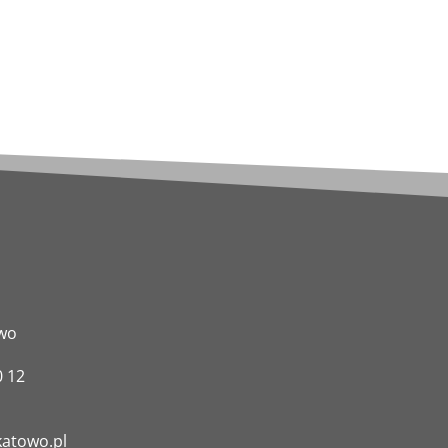
owo
0 12
atowo.pl