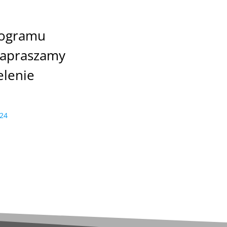
rogramu
 zapraszamy
elenie
024