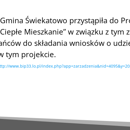
 Gmina Świekatowo przystąpiła do P
Ciepłe Mieszkanie” w związku z tym
ańców do składania wniosków o udzi
 tym projekcie.
ttp://www.bip33.lo.pl/index.php?app=zarzadzenia&nid=4095&y=2