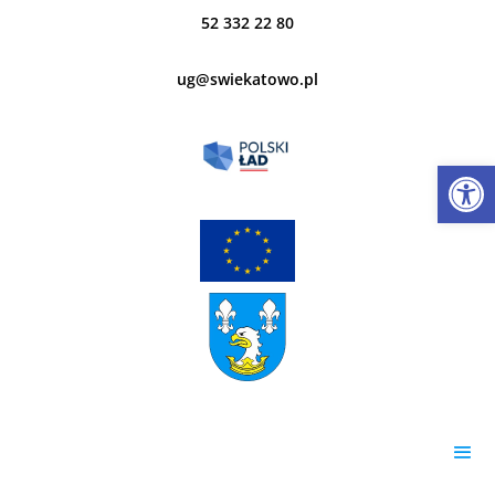
52 332 22 80
ug@swiekatowo.pl
Open