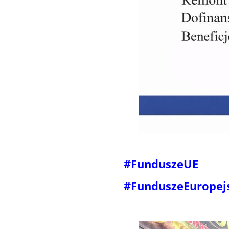
#FunduszeUE
#FunduszeEuropej