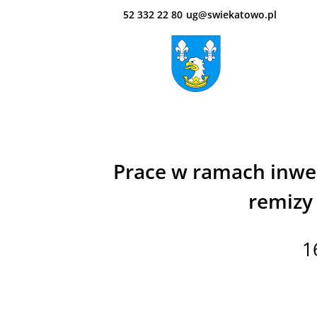
52 332 22 80
ug@swiekatowo.pl
Prace w ramach inwe
remizy
1