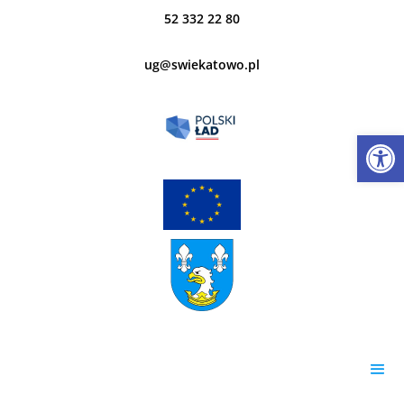
52 332 22 80
ug@swiekatowo.pl
Open