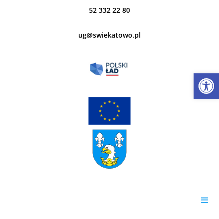
52 332 22 80
ug@swiekatowo.pl
Open