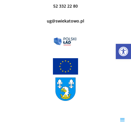
52 332 22 80
ug@swiekatowo.pl
Open